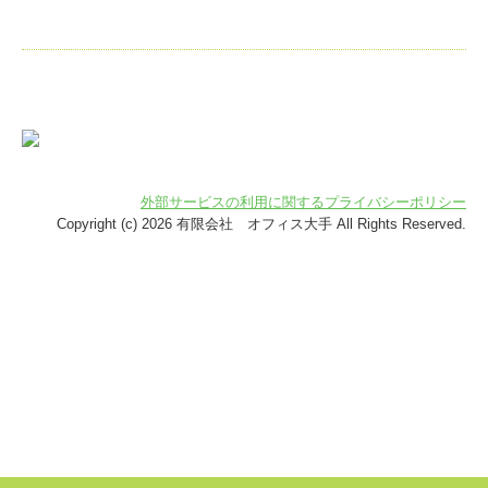
Q7．成年後見制度
Q8．財産の分配
Q9．有効な方法
Q10．贈与税
外部サービスの利用に関するプライバシーポリシー
Copyright (c) 2026 有限会社 オフィス大手 All Rights Reserved.
Q11．遺言書の作り方
Q12．遺族年金
お客様の声
事務所紹介
アクセス
リンク集