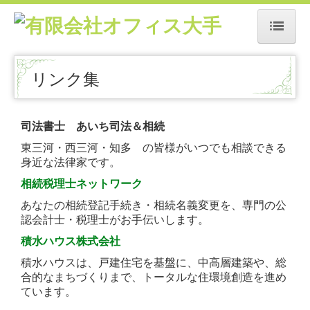
ホーム
リンク集
相続Q＆A
Q1.相続税申告
司法書士 あいち司法＆相続
東三河・西三河・知多 の皆様がいつでも相談できる
Q2.財産の所在確認
身近な法律家です。
Q3．遺産分割
相続税理士ネットワーク
あなたの相続登記手続き・相続名義変更を、専門の公
Q4．相続人
認会計士・税理士がお手伝いします。
積水ハウス株式会社
Q5．遺言書
積水ハウスは、戸建住宅を基盤に、中高層建築や、総
Q6．財産評価額
合的なまちづくりまで、トータルな住環境創造を進め
ています。
生前対策Q＆A