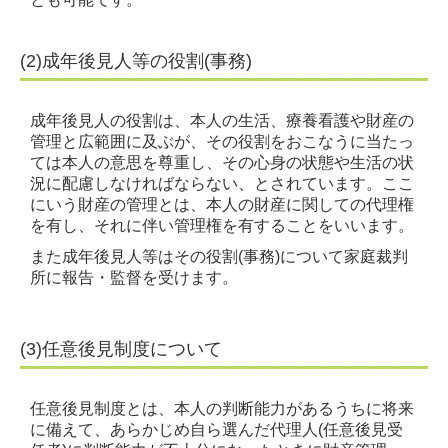
料金案内
(2)成年後見人等の役割(事務)
書面添付制度
相続法改正のポイント
成年後見人の役割は、本人の生活、療養看護や財産の
管理と広範囲に及ぶが、その役割をおこなうに当たっ
よくあるご質問＆用語集
ては本人の意思を尊重し、その心身の状態や生活の状
況に配慮しなければならない、とされています。ここ
お問合せ
にいう財産の管理とは、本人の財産に関しての代理権
を有し、それに伴い管理権を有することをいいます。
プライバシーポリシー
また成年後見人等はその役割(事務)について家庭裁判
所に報告・監督を受けます。
(3)任意後見制度について
任意後見制度とは、本人の判断能力があるうちに将来
に備えて、あらかじめ自ら選んだ代理人(任意後見受