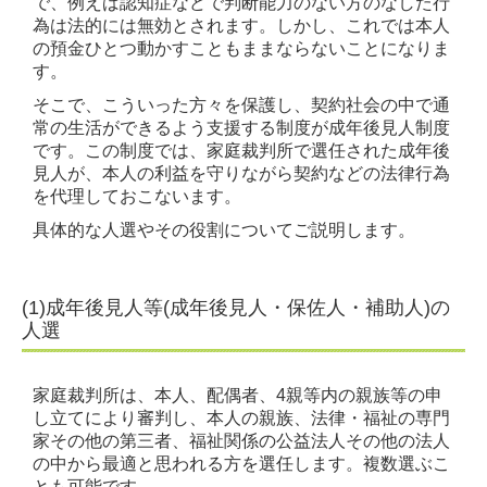
で、例えば認知症などで判断能力のない方のなした行
為は法的には無効とされます。しかし、これでは本人
Q7．成年後見制度
の預金ひとつ動かすこともままならないことになりま
す。
Q8．財産の分配
そこで、こういった方々を保護し、契約社会の中で通
常の生活ができるよう支援する制度が成年後見人制度
Q9．有効な方法
です。この制度では、家庭裁判所で選任された成年後
見人が、本人の利益を守りながら契約などの法律行為
Q10．贈与税
を代理しておこないます。
具体的な人選やその役割についてご説明します。
Q11．遺言書の作り方
Q12．遺族年金
(1)成年後見人等(成年後見人・保佐人・補助人)の
お客様の声
人選
事務所紹介
家庭裁判所は、本人、配偶者、4親等内の親族等の申
し立てにより審判し、本人の親族、法律・福祉の専門
アクセス
家その他の第三者、福祉関係の公益法人その他の法人
の中から最適と思われる方を選任します。複数選ぶこ
リンク集
とも可能です。