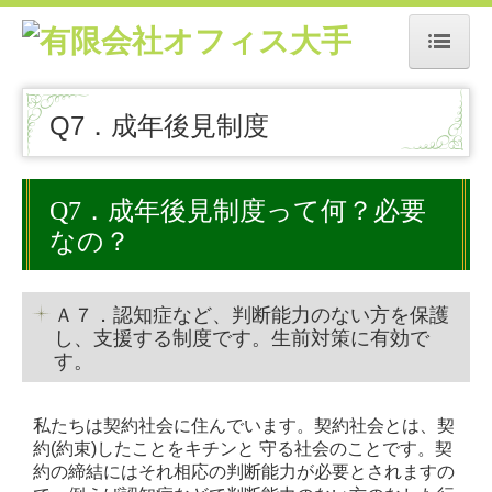
ホーム
Q7．成年後見制度
相続Q＆A
Q1.相続税申告
Q7．成年後見制度って何？必要
なの？
Q2.財産の所在確認
Q3．遺産分割
Ａ７．認知症など、判断能力のない方を保護
し、支援する制度です。生前対策に有効で
Q4．相続人
す。
Q5．遺言書
私たちは契約社会に住んでいます。契約社会とは、契
Q6．財産評価額
約(約束)したことをキチンと 守る社会のことです。契
約の締結にはそれ相応の判断能力が必要とされますの
生前対策Q＆A