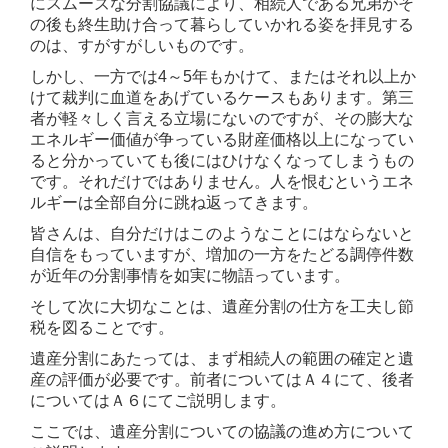
にスムーズな分割協議により、相続人である兄弟がそ
の後も終生助け合って暮らしていかれる姿を拝見する
Q7．成年後見制度
のは、すがすがしいものです。
しかし、一方では4～5年もかけて、またはそれ以上か
Q8．財産の分配
けて裁判に血道をあげているケースもあります。第三
者が軽々しく言える立場にないのですが、その膨大な
Q9．有効な方法
エネルギー価値が争っている財産価格以上になってい
ると分かっていても後にはひけなくなってしまうもの
Q10．贈与税
です。それだけではありません。人を恨むというエネ
ルギーは全部自分に跳ね返ってきます。
Q11．遺言書の作り方
皆さんは、自分だけはこのようなことにはならないと
自信をもっていますが、増加の一方をたどる調停件数
Q12．遺族年金
が近年の分割事情を如実に物語っています。
お客様の声
そして次に大切なことは、遺産分割の仕方を工夫し節
税を図ることです。
事務所紹介
遺産分割にあたっては、まず相続人の範囲の確定と遺
産の評価が必要です。前者についてはＡ４にて、後者
アクセス
についてはＡ６にてご説明します。
ここでは、遺産分割についての協議の進め方について
リンク集