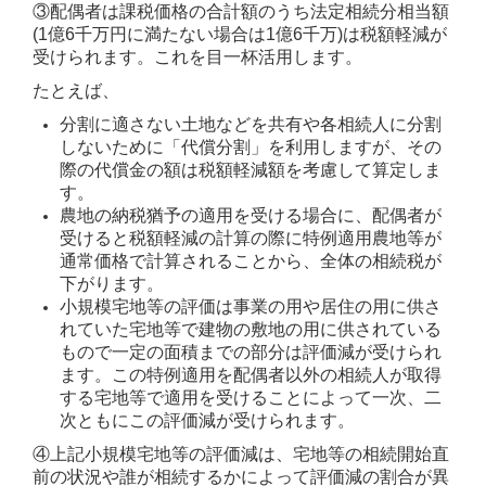
③配偶者は課税価格の合計額のうち法定相続分相当額
(1億6千万円に満たない場合は1億6千万)は税額軽減が
受けられます。これを目一杯活用します。
たとえば、
分割に適さない土地などを共有や各相続人に分割
しないために「代償分割」を利用しますが、その
際の代償金の額は税額軽減額を考慮して算定しま
す。
農地の納税猶予の適用を受ける場合に、配偶者が
受けると税額軽減の計算の際に特例適用農地等が
通常価格で計算されることから、全体の相続税が
下がります。
小規模宅地等の評価は事業の用や居住の用に供さ
れていた宅地等で建物の敷地の用に供されている
もので一定の面積までの部分は評価減が受けられ
ます。この特例適用を配偶者以外の相続人が取得
する宅地等で適用を受けることによって一次、二
次ともにこの評価減が受けられます。
④上記小規模宅地等の評価減は、宅地等の相続開始直
前の状況や誰が相続するかによって評価減の割合が異