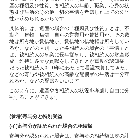
産の種類及び性質、各相続人の年齢、職業、心身の状
態及び生活のその他一切の事情を考慮した上での公平
性が求められるからです。
具体的には、遺産の場合の「種類及び性質」とは、不
動産－建物－店舗－自らの営業用か賃貸用か、その敷
地は所有地か賃借地か、賃借地の借地権は所有してい
るか、などの区別。また各相続人の場合の「事情」と
は、被相続人の事業に長年従事し、被相続人の財産形
成・維持に多大な貢献をしてきたとか重度の認知症
だった被相続人を10年にわたって看護扶養してきた、
などの寄与や被相続人の高齢な配偶者の生活は十分守
れるか、などの配慮をいいます。
このように、遺産や各相続人の状況を考慮し自由に分
割することができます。
(参考)寄与分と特別受益
(イ)寄与分が認められた場合の相続額
寄与分が認められた場合は、寄与者の相続額は次の計