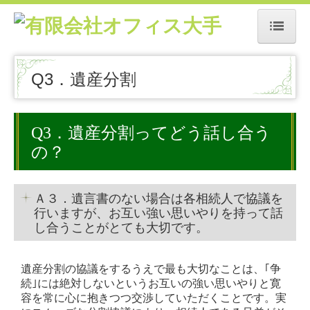
ホーム
Q3．遺産分割
相続Q＆A
Q1.相続税申告
Q3．遺産分割ってどう話し合う
の？
Q2.財産の所在確認
Q3．遺産分割
Ａ３．遺言書のない場合は各相続人で協議を
行いますが、お互い強い思いやりを持って話
Q4．相続人
し合うことがとても大切です。
Q5．遺言書
遺産分割の協議をするうえで最も大切なことは、｢争
Q6．財産評価額
続｣には絶対しないというお互いの強い思いやりと寛
容を常に心に抱きつつ交渉していただくことです。実
生前対策Q＆A