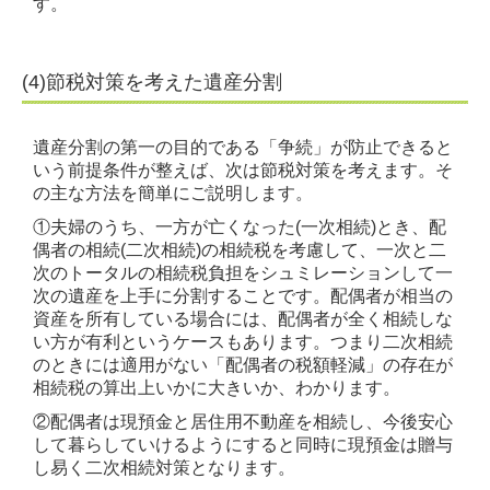
す。
(4)節税対策を考えた遺産分割
遺産分割の第一の目的である「争続」が防止できると
いう前提条件が整えば、次は節税対策を考えます。そ
の主な方法を簡単にご説明します。
①夫婦のうち、一方が亡くなった(一次相続)とき、配
偶者の相続(二次相続)の相続税を考慮して、一次と二
次のトータルの相続税負担をシュミレーションして一
次の遺産を上手に分割することです。配偶者が相当の
資産を所有している場合には、配偶者が全く相続しな
い方が有利というケースもあります。つまり二次相続
のときには適用がない「配偶者の税額軽減」の存在が
相続税の算出上いかに大きいか、わかります。
②配偶者は現預金と居住用不動産を相続し、今後安心
して暮らしていけるようにすると同時に現預金は贈与
し易く二次相続対策となります。