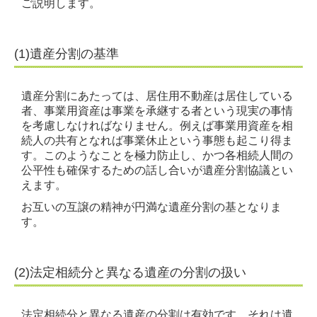
ご説明します。
料金案内
書面添付制度
(1)遺産分割の基準
相続法改正のポイント
遺産分割にあたっては、居住用不動産は居住している
者、事業用資産は事業を承継する者という現実の事情
よくあるご質問＆用語集
を考慮しなければなりません。例えば事業用資産を相
続人の共有となれば事業休止という事態も起こり得ま
お問合せ
す。このようなことを極力防止し、かつ各相続人間の
公平性も確保するための話し合いが遺産分割協議とい
プライバシーポリシー
えます。
お互いの互譲の精神が円満な遺産分割の基となりま
す。
(2)法定相続分と異なる遺産の分割の扱い
法定相続分と異なる遺産の分割は有効です。それは遺